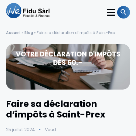
Accueil
»
Blog
»
Faire sa déclaration d’impôts à Saint-Prex
VOTRE DÉCLARATION D'IMPÔTS
DÈS 60.–
Faire sa déclaration
d’impôts à Saint-Prex
25 juillet 2024
Vaud