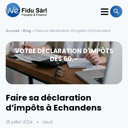
Accueil
»
Blog
»
Faire sa déclaration d’impôts à Echandens
VOTRE DÉCLARATION D'IMPÔTS
DÈS 60.–
Faire sa déclaration
d’impôts à Echandens
25 juillet 2024
Vaud