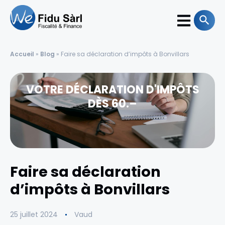
Accueil
»
Blog
»
Faire sa déclaration d’impôts à Bonvillars
VOTRE DÉCLARATION D'IMPÔTS
DÈS 60.–
Faire sa déclaration
d’impôts à Bonvillars
25 juillet 2024
Vaud