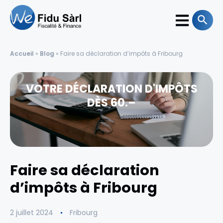
Accueil
»
Blog
»
Faire sa déclaration d’impôts à Fribourg
VOTRE DÉCLARATION D'IMPÔTS
DÈS 60.–
Faire sa déclaration
d’impôts à Fribourg
2 juillet 2024
Fribourg