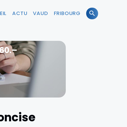
EIL
ACTU
VAUD
FRIBOURG
60.–
Concise