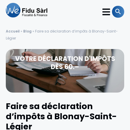
Accueil
»
Blog
»
Faire sa déclaration d’impôts à Blonay-Saint-
Légier
VOTRE DÉCLARATION D'IMPÔTS
DÈS 60.–
Faire sa déclaration
d’impôts à Blonay-Saint-
Légier